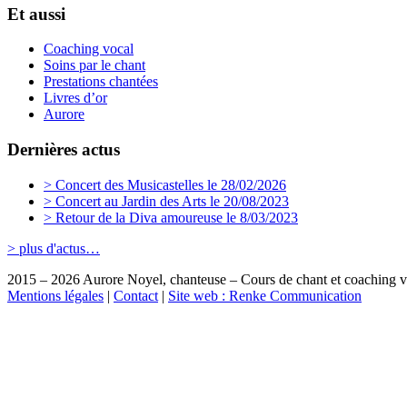
Et aussi
Coaching vocal
Soins par le chant
Prestations chantées
Livres d’or
Aurore
Dernières actus
> Concert des Musicastelles le 28/02/2026
> Concert au Jardin des Arts le 20/08/2023
> Retour de la Diva amoureuse le 8/03/2023
> plus d'actus…
2015 – 2026 Aurore Noyel, chanteuse – Cours de chant et coaching v
Mentions légales
|
Contact
|
Site web : Renke Communication