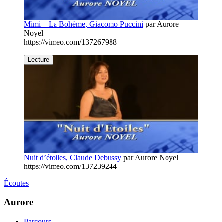
Mimi – La Bohème, Giacomo Puccini
par
Aurore
Noyel
https://vimeo.com/137267988
Lecture
Nuit d’étoiles, Claude Debussy
par
Aurore Noyel
https://vimeo.com/137239244
Écoutes
Aurore
Parcours