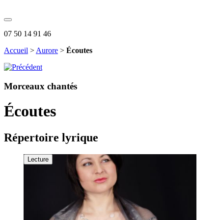
07 50 14 91 46
Accueil
>
Aurore
>
Écoutes
Morceaux chantés
Écoutes
Répertoire lyrique
Lecture