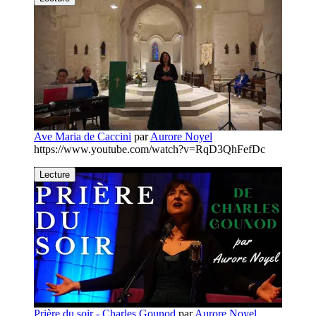
Ave Maria de Caccini
par
Aurore Noyel
https://www.youtube.com/watch?v=RqD3QhFefDc
Lecture
Prière du soir - Charles Gounod
par
Aurore Noyel