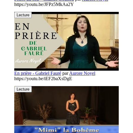
https://youtu.be/JFPz5MkAa2Y
Lecture
En prière - Gabriel Fauré
par
Aurore Noyel
https://youtu.be/iEF2baXsDgE
Lecture