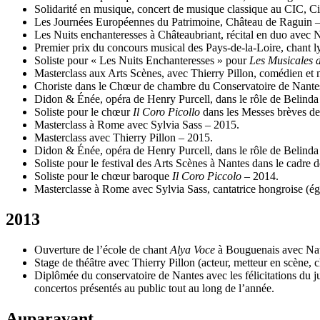
Solidarité en musique, concert de musique classique au CIC, C
Les Journées Européennes du Patrimoine, Château de Raguin 
Les Nuits enchanteresses à Châteaubriant, récital en duo avec 
Premier prix du concours musical des Pays-de-la-Loire, chant l
Soliste pour « Les Nuits Enchanteresses » pour
Les Musicales d
Masterclass aux Arts Scènes, avec Thierry Pillon, comédien et m
Choriste dans le Chœur de chambre du Conservatoire de Nantes,
Didon & Énée, opéra de Henry Purcell, dans le rôle de Belinda
Soliste pour le chœur
Il Coro Picollo
dans les Messes brèves d
Masterclass à Rome avec Sylvia Sass – 2015.
Masterclass avec Thierry Pillon – 2015.
Didon & Énée, opéra de Henry Purcell, dans le rôle de Belinda
Soliste pour le festival des Arts Scènes à Nantes dans le cadre d
Soliste pour le chœur baroque
Il Coro Piccolo
– 2014.
Masterclasse à Rome avec Sylvia Sass, cantatrice hongroise (é
2013
Ouverture de l’école de chant
Alya Voce
à Bouguenais avec Nat
Stage de théâtre avec Thierry Pillon (acteur, metteur en scène, 
Diplômée du conservatoire de Nantes avec les félicitations du j
concertos présentés au public tout au long de l’année.
Auparavant