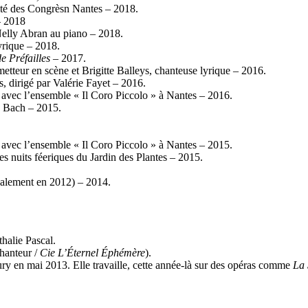
ité des Congrèsn Nantes – 2018.
– 2018
Nelly Abran au piano – 2018.
yrique – 2018.
e Préfailles
– 2017.
etteur en scène et Brigitte Balleys, chanteuse lyrique – 2016.
 dirigé par Valérie Fayet – 2016.
 avec l’ensemble « Il Coro Piccolo » à Nantes – 2016.
e Bach – 2015.
 avec l’ensemble « Il Coro Piccolo » à Nantes – 2015.
es nuits féeriques du Jardin des Plantes – 2015.
galement en 2012) – 2014.
halie Pascal.
chanteur /
Cie L’Éternel Éphémère
).
ury en mai 2013. Elle travaille, cette année-là sur des opéras comme
La 