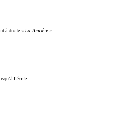
nt à droite «
La Tourière
»
usqu’à l’école.